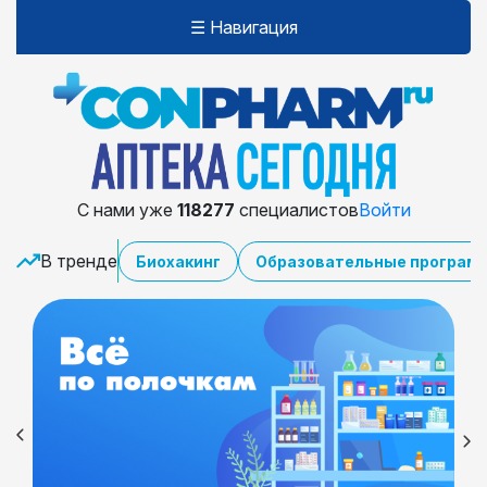
☰ Навигация
С нами уже
118277
специалистов
Войти
В тренде
Биохакинг
Образовательные програм