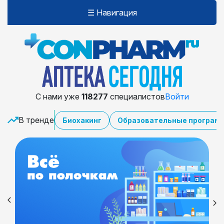
☰ Навигация
С нами уже
118277
специалистов
Войти
В тренде
Биохакинг
Образовательные програм