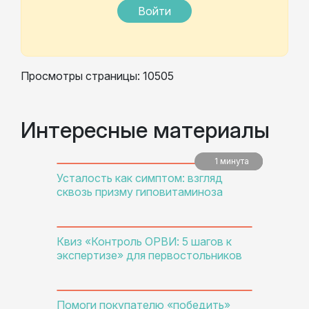
Войти
Просмотры страницы: 10505
Интересные материалы
1 минута
5 минут
5 минут
Усталость как симптом: взгляд
сквозь призму гиповитаминоза
Квиз «Контроль ОРВИ: 5 шагов к
экспертизе» для первостольников
Помоги покупателю «победить»