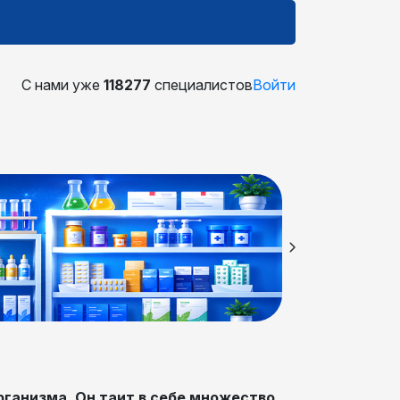
С нами уже
118277
специалистов
Войти
рганизма. Он таит в себе множество