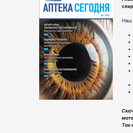
секр
Наш 
Скач
мате
Так 