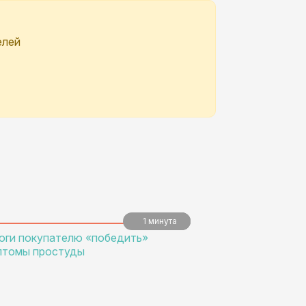
елей
1 минута
5 минут
5 минут
оги покупателю «победить»
птомы простуды