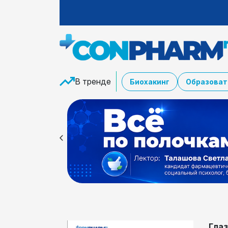
В тренде
Биохакинг
Образоват
Глаз