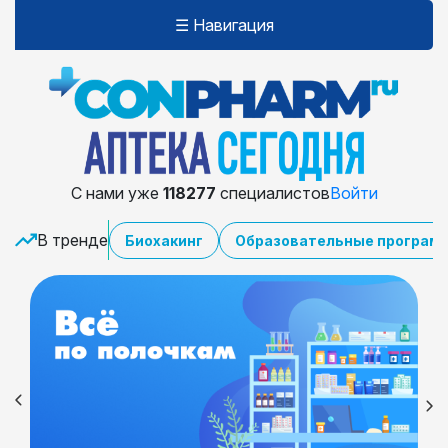
☰ Навигация
С нами уже
118277
специалистов
Войти
В тренде
Биохакинг
Образовательные програм