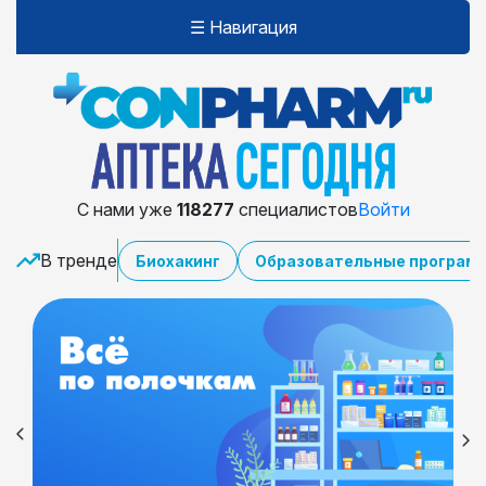
☰ Навигация
С нами уже
118277
специалистов
Войти
В тренде
Биохакинг
Образовательные програм