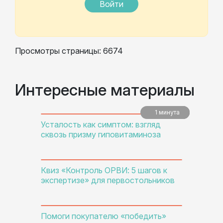
Войти
Просмотры страницы: 6674
Интересные материалы
1 минута
5 минут
5 минут
Усталость как симптом: взгляд
сквозь призму гиповитаминоза
Квиз «Контроль ОРВИ: 5 шагов к
экспертизе» для первостольников
Помоги покупателю «победить»