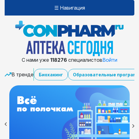
☰ Навигация
С нами уже
118276
специалистов
Войти
В тренде
Биохакинг
Образовательные програм