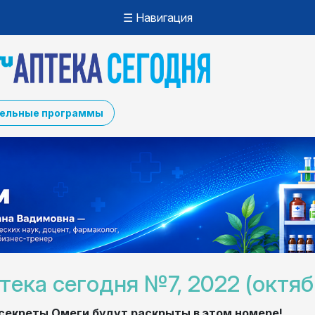
☰ Навигация
ельные программы
тека сегодня №7, 2022 (октяб
секреты Омеги будут раскрыты в этом номере!