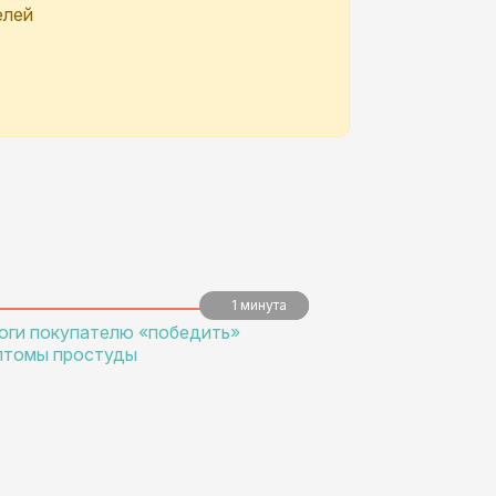
елей
1 минута
5 минут
5 минут
оги покупателю «победить»
птомы простуды