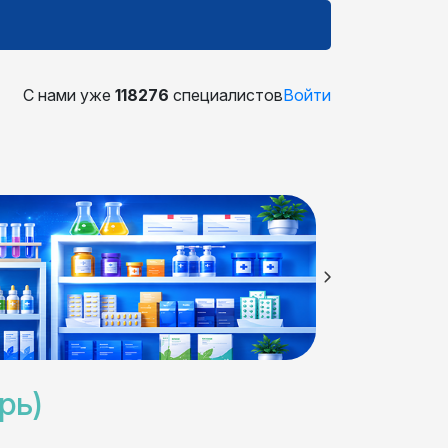
С нами уже
118276
специалистов
Войти
рь)