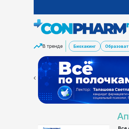
В тренде
Биохакинг
Образоват
Ап
Все 