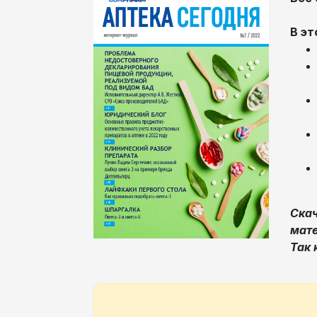
В эт
Скач
мате
Так 