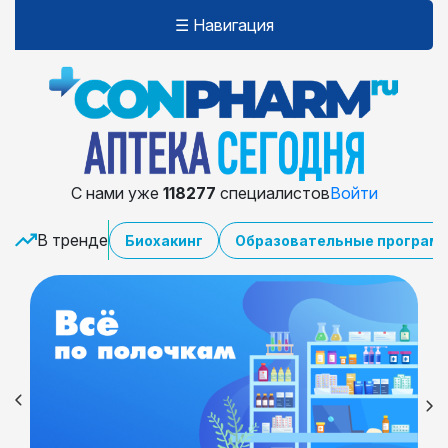
☰ Навигация
С нами уже
118277
специалистов
Войти
В тренде
Биохакинг
Образовательные програм