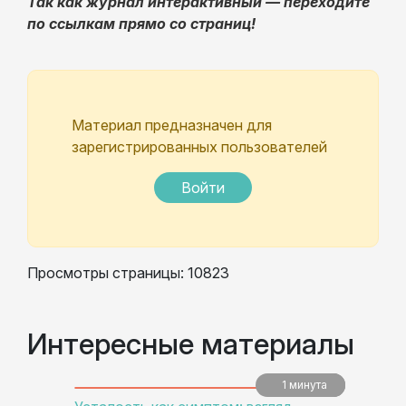
Так как журнал интерактивный — переходите
по ссылкам прямо со страниц!
Материал предназначен для
зарегистрированных пользователей
Войти
Просмотры страницы: 10823
Интересные материалы
1 минута
5 минут
5 минут