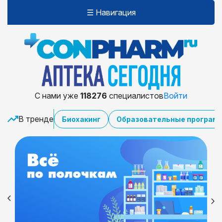
☰ Навигация
С нами уже
118276
специалистов
Войти
В тренде
Биохакинг
Образовательные програм