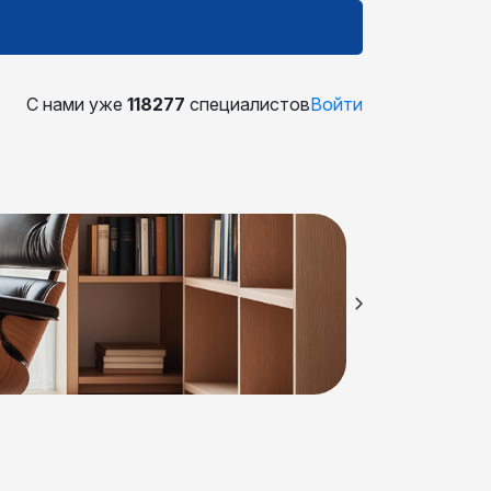
С нами уже
118277
специалистов
Войти