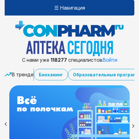
☰ Навигация
С нами уже
118277
специалистов
Войти
В тренде
Биохакинг
Образовательные програм