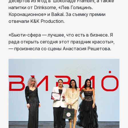
десертов из ягод в шоколаде Frambini, а также
напитки от Drinksome, «Лев Голицинъ.
Коронационное» и Baikal. За съемку премии
отвечали K&K Production.
«Бьюти-сфера — лучшее, что есть в бизнесе. Я
рада открыть сегодня этот праздник красоты»,
— произнесла со сцены Анастасия Решетова.