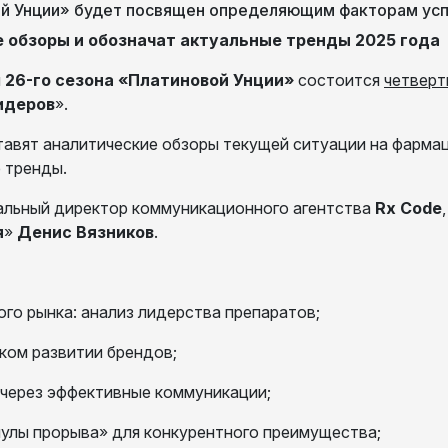
ой Унции» будет посвящен определяющим факторам усп
 обзоры и обозначат актуальные тренды 2025 года
ы
26-го сезона «Платиновой Унции»
состоится
четверт
идеров
».
авят аналитические обзоры текущей ситуации на фармац
 тренды.
ральный директор коммуникационного агентства
Rx Code
я
»
Денис Вязников
.
го рынка: анализ лидерства препаратов;
ском развитии брендов;
 через эффективные коммуникации;
мулы прорыва» для конкурентного преимущества;