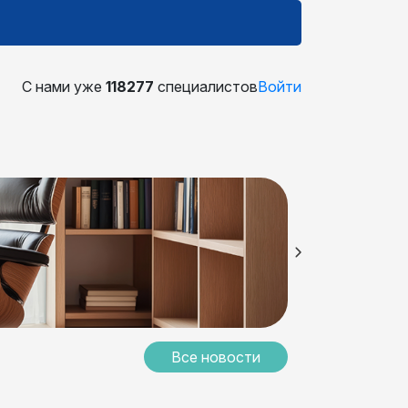
С нами уже
118277
специалистов
Войти
Все новости