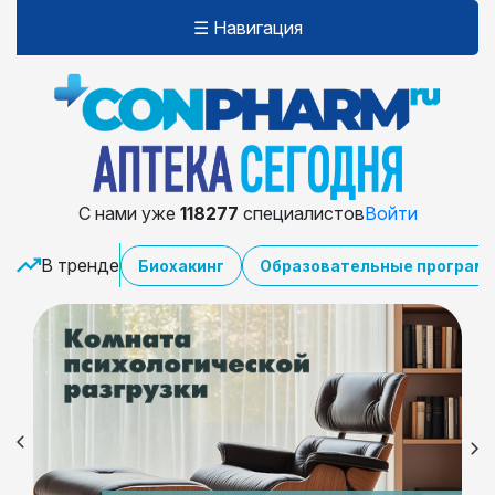
☰ Навигация
С нами уже
118277
специалистов
Войти
В тренде
Биохакинг
Образовательные програм