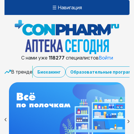
☰ Навигация
С нами уже
118277
специалистов
Войти
В тренде
Биохакинг
Образовательные програм