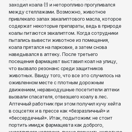
заходил коала (!) и неторопливо прогуливался
между стеллажами. Возможно, животное
привлекало запах эвкалиптового масла, которое
содержат некоторые препараты, ведь в природе
коалы питаются эвкалиптом. Когда сотрудники
пытались вывести животное из помещения,
коала прятался на парковке, а затем снова
наведывался в аптеку. После третьего
посещения фармацевт выставил коал на улицу,
что вызвало резонанс среди защитников
животных. Ввиду того, что все это случилось на
оживленном месте с плотным дорожным
движением, неравнодушные посетители аптеки
вызвали спасателя, отвезшего коалу в лес.
Аптечный работник при этом получил кучу хейта
в соцсетях и в прессе как «безразличный» и
«бессердечный». Итак, подытожим: не стоит
портить имидж фармацевта как доброго,
участливого человека, лучше поручить животное