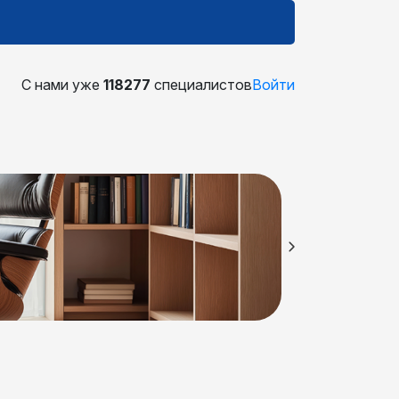
С нами уже
118277
специалистов
Войти