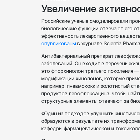
Увеличение активно
Российские ученые смоделировали прои
биологические функции отвечают его о
эффективность лекарственного вещества
опубликованы
в журнале Scientia Pharma
Антибактериальный препарат левофлокс
заболеваний. Он входит в перечень жи
это фторхинолон третьего поколения —
модификации хинолонов, которые приме
например, пневмококк и золотистый ст
продуктов левофлоксацина, чтобы найт
структурные элементы отвечают за био
«Один из подходов улучшить кинетическ
образуются в результате их трансформа
кафедры фармацевтической и токсикол