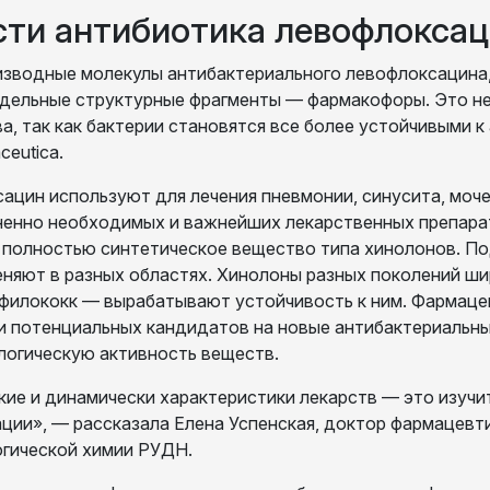
сти антибиотика левофлокса
зводные молекулы антибактериального левофлоксацина, 
тдельные структурные фрагменты — фармакофоры. Это н
, так как бактерии становятся все более устойчивыми к
ceutica.
ацин используют для лечения пневмонии, синусита, моч
зненно необходимых и важнейших лекарственных препара
 полностью синтетическое вещество типа хинолонов. П
няют в разных областях. Хинолоны разных поколений ши
афилококк — вырабатывают устойчивость к ним. Фармаце
и потенциальных кандидатов на новые антибактериальные
логическую активность веществ.
ие и динамически характеристики лекарств — это изучи
ции», — рассказала Елена Успенская, доктор фармацевти
огической химии РУДН.