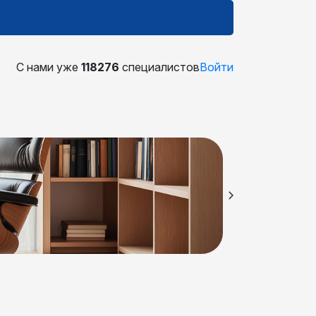
С нами уже
118276
специалистов
Войти