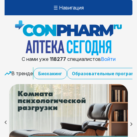
☰ Навигация
С нами уже
118277
специалистов
Войти
В тренде
Биохакинг
Образовательные програм