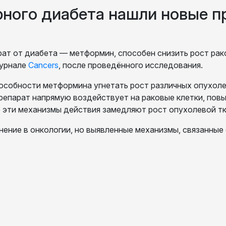
арного диабета нашли новые 
арат от диабета — метформин, способен снизить рост рак
журнале
Cancers
, после проведённого исследования.
собности метформина угнетать рост различных опухолей
репарат напрямую воздействует на раковые клетки, пов
о эти механизмы действия замедляют рост опухолевой т
ение в онкологии, но выявленные механизмы, связанные 