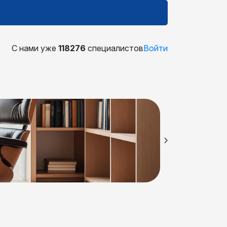
С нами уже
118276
специалистов
Войти