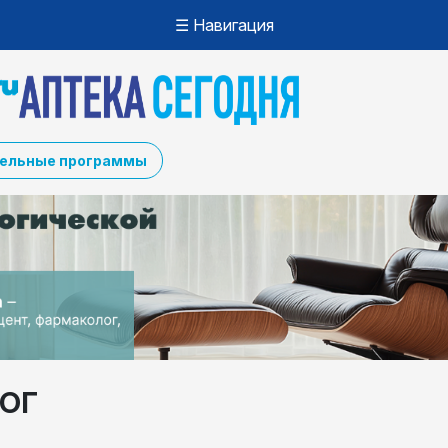
☰ Навигация
ельные программы
ог