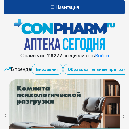
☰ Навигация
С нами уже
118277
специалистов
Войти
В тренде
Биохакинг
Образовательные програм